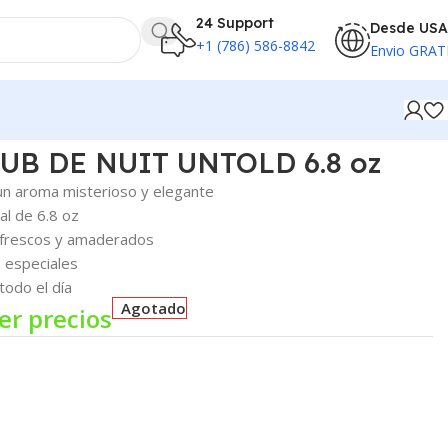
24 Support
Desde USA
+1 (786) 586-8842
Envio GRAT
UB DE NUIT UNTOLD 6.8 oz
un aroma misterioso y elegante
al de 6.8 oz
s frescos y amaderados
s especiales
todo el día
Agotado
er precios