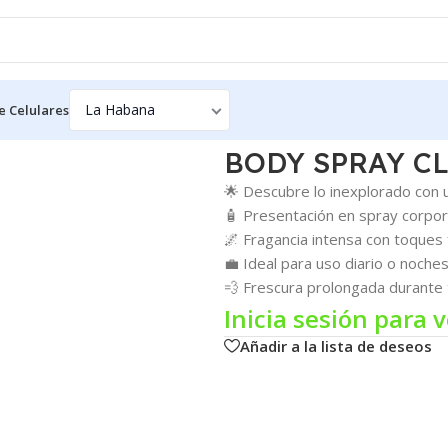
e Celulares
 DE NUIT UNTOLD 6.8 oz
BODY SPRAY CL
🌟 Descubre lo inexplorado con 
🧴 Presentación en spray corpor
🌌 Fragancia intensa con toque
💼 Ideal para uso diario o noche
💨 Frescura prolongada durante 
Inicia sesión para v
Añadir a la lista de deseos