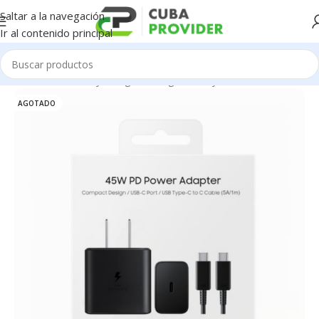
Saltar a la navegación
Ir al contenido principal
Inicio
/
Accesorios y Gadgets
/
Cargadores y cables
AGOTADO