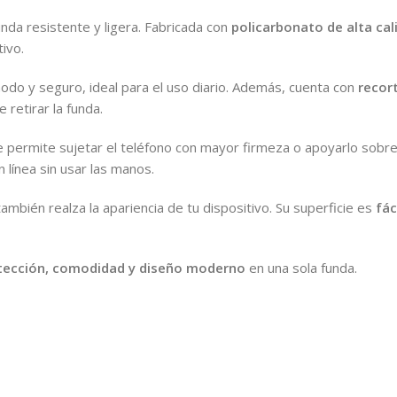
unda resistente y ligera. Fabricada con
policarbonato de alta cal
ivo.
do y seguro, ideal para el uso diario. Además, cuenta con
recor
 retirar la funda.
 permite sujetar el teléfono con mayor firmeza o apoyarlo sobre u
 línea sin usar las manos.
mbién realza la apariencia de tu dispositivo. Su superficie es
fác
tección, comodidad y diseño moderno
en una sola funda.