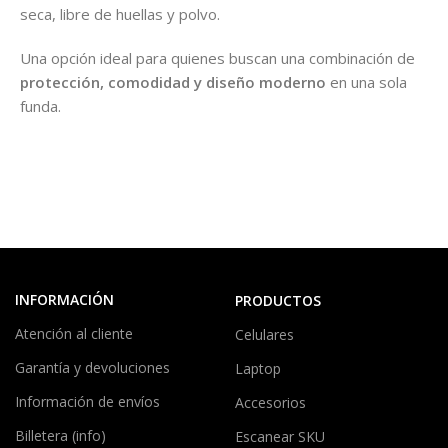
seca, libre de huellas y polvo.
Una opción ideal para quienes buscan una combinación de
protección, comodidad y diseño moderno
en una sola
funda.
INFORMACIÓN
PRODUCTOS
Atención al cliente
Celulares
Garantía y devoluciones
Laptop
Información de envíos
Accesorios
Billetera (info)
Escanear SKU