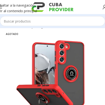
Saltar a la navegación
Ir al contenido principal
Inicio
/
Accesorios y Gadgets
/
Forros de Celulares
AGOTADO