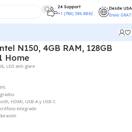
24 Support
Desde USA
+1 (786) 586-8842
Envio GRAT
Intel N150, 4GB RAM, 128GB
11 Home
8, LED anti-glare
UFS
egrados
tooth, HDMI, USB-A y USB-C
crófono integrado
duración