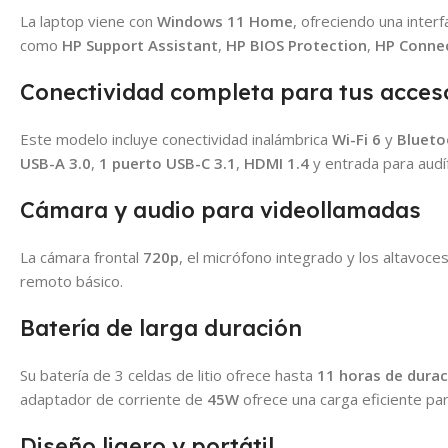
La laptop viene con
Windows 11 Home
, ofreciendo una inter
como
HP Support Assistant
,
HP BIOS Protection
,
HP Connec
Conectividad completa para tus acces
Este modelo incluye conectividad inalámbrica
Wi-Fi 6
y
Blueto
USB-A 3.0
,
1 puerto USB-C 3.1
,
HDMI 1.4
y entrada para audí
Cámara y audio para videollamadas
La cámara frontal
720p
, el micrófono integrado y los altavoce
remoto básico.
Batería de larga duración
Su batería de 3 celdas de litio ofrece hasta
11 horas de durac
adaptador de corriente de
45W
ofrece una carga eficiente para
Diseño ligero y portátil