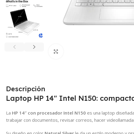
Click para agrandar
Descripción
Laptop HP 14″ Intel N150: compacta,
La
HP 14″ con procesador Intel N150
es una laptop diseñada 
trabajar con documentos, revisar correos, hacer videollamadas
Su diseño en color
Natural Silver
le da un estilo moderno y pro