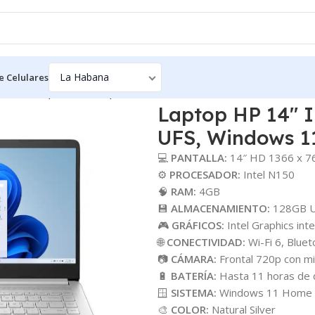
e Celulares
0, 4GB RAM, 128GB UFS, Windows 11 Home
Laptop HP 14″ 
UFS, Windows 
💻
PANTALLA:
14″ HD 1366 x 76
⚙️
PROCESADOR:
Intel N150
🧠
RAM:
4GB
💾
ALMACENAMIENTO:
128GB 
🎮
GRÁFICOS:
Intel Graphics int
🌐
CONECTIVIDAD:
Wi-Fi 6, Blue
📷
CÁMARA:
Frontal 720p con mi
🔋
BATERÍA:
Hasta 11 horas de 
🪟
SISTEMA:
Windows 11 Home
🎨
COLOR:
Natural Silver