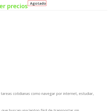
Agotado
er precios
a tareas cotidianas como navegar por internet, estudiar,
 que buscan una laptop fácil de transportar sin