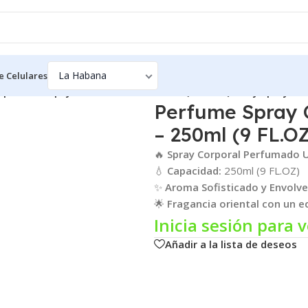
e Celulares
poral Afaq by Lattafa Pride – 250ml (9 FL.OZ) Body Spray
Perfume Spray C
– 250ml (9 FL.O
🔥
Spray Corporal Perfumado 
💧
Capacidad:
250ml (9 FL.OZ)
✨
Aroma Sofisticado y Envolv
🌟
Fragancia oriental con un eq
Inicia sesión para v
Añadir a la lista de deseos