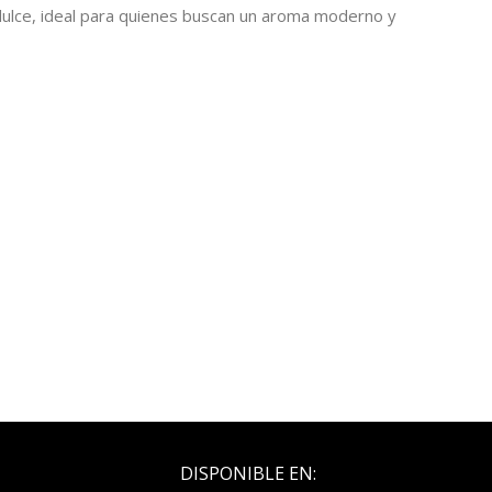
ulce, ideal para quienes buscan un aroma moderno y
DISPONIBLE EN: