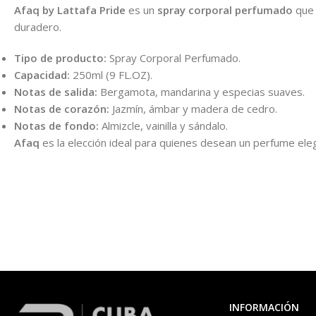
Afaq by Lattafa Pride
es un
spray corporal perfumado
que 
duradero.
Tipo de producto:
Spray Corporal Perfumado.
Capacidad:
250ml (9 FL.OZ).
Notas de salida:
Bergamota, mandarina y especias suaves.
Notas de corazón:
Jazmín, ámbar y madera de cedro.
Notas de fondo:
Almizcle, vainilla y sándalo.
Afaq
es la elección ideal para quienes desean un perfume eleg
INFORMACIÓN