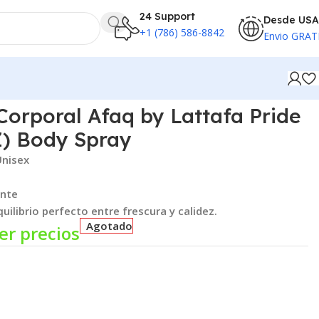
24 Support
Desde USA
+1 (786) 586-8842
Envio GRAT
orporal Afaq by Lattafa Pride
Z) Body Spray
Unisex
ente
uilibrio perfecto entre frescura y calidez.
Agotado
er precios