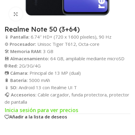
Click para agrandar
Realme Note 50 (3+64)
📱
Pantalla:
6.74″ HD+ (720 x 1600 píxeles), 90 Hz
⚙️
Procesador:
Unisoc Tiger T612, Octa-core
🛠️
Memoria RAM:
3 GB
💾
Almacenamiento:
64 GB, ampliable mediante microSD
🌐
Red:
2G/3G/4G
📷
Cámara:
Principal de 13 MP (dual)
🔋
Batería:
5000 mAh
📱
SO:
Android 13 con Realme UI T
🎧
Accesorios:
Cable cargador, funda protectora, protector
de pantalla
Inicia sesión para ver precios
Añadir a la lista de deseos