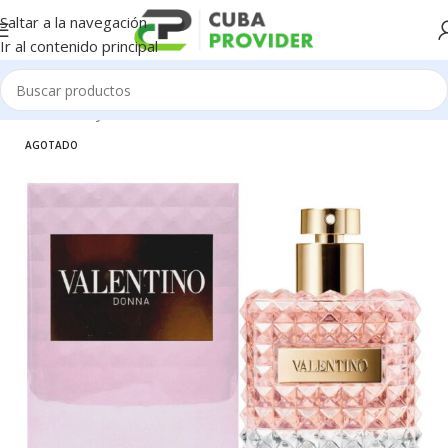
Saltar a la navegación
Ir al contenido principal
Inicio
/
Salud y Cuidado Personal
/
Perfumeria
AGOTADO