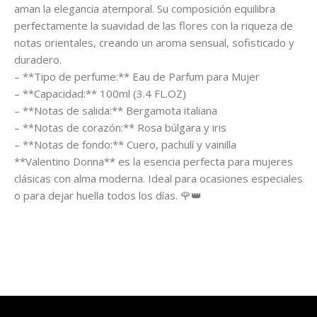
aman la elegancia atemporal. Su composición equilibra
perfectamente la suavidad de las flores con la riqueza de
notas orientales, creando un aroma sensual, sofisticado y
duradero.
– **Tipo de perfume:** Eau de Parfum para Mujer
– **Capacidad:** 100ml (3.4 FL.OZ)
– **Notas de salida:** Bergamota italiana
– **Notas de corazón:** Rosa búlgara y iris
– **Notas de fondo:** Cuero, pachulí y vainilla
**Valentino Donna** es la esencia perfecta para mujeres
clásicas con alma moderna. Ideal para ocasiones especiales
o para dejar huella todos los días. 🌹👑